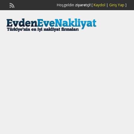
Hoşgeldin
ziyaretçi!
[
Kaydol
|
Giriş Yap
]