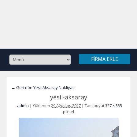
FIRMA EKLE
← Geri dön Yeşil Aksaray Nakliyat
yesil-aksaray
-
admin
|
Yüklenen
29 Ağustos 2017
|
Tam boyut
327 × 355
piksel