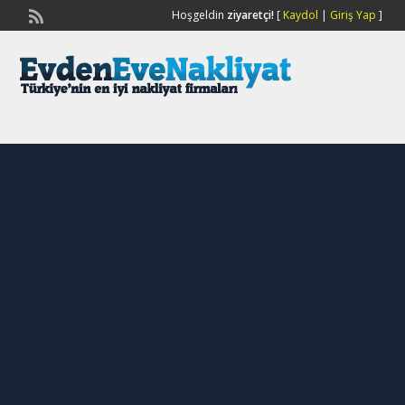
Hoşgeldin
ziyaretçi!
[
Kaydol
|
Giriş Yap
]