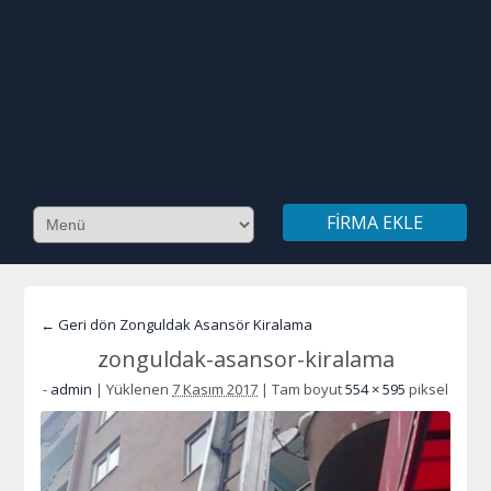
FIRMA EKLE
← Geri dön Zonguldak Asansör Kiralama
zonguldak-asansor-kiralama
-
admin
|
Yüklenen
7 Kasım 2017
|
Tam boyut
554 × 595
piksel