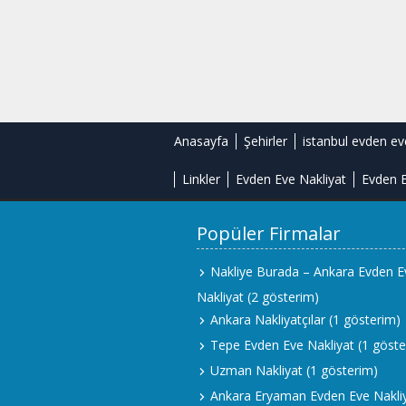
Anasayfa
Şehirler
istanbul evden ev
Linkler
Evden Eve Nakliyat
Evden E
Popüler Firmalar
Nakliye Burada – Ankara Evden E
Nakliyat
(2 gösterim)
Ankara Nakliyatçılar
(1 gösterim)
Tepe Evden Eve Nakliyat
(1 göste
Uzman Nakliyat
(1 gösterim)
Ankara Eryaman Evden Eve Nakli