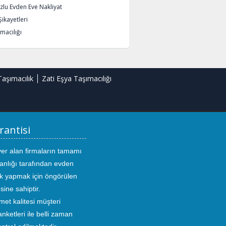
lu Evden Eve Nakliyat
Şikayetleri
macılığı
Taşımacılık
Zati Eşya Taşımacılığı
rantisi
yer alan firmaların tamamı
anlığı tarafından evden
ık yapmak için öngörülen
sine sahiptir.
met kalitesi müşteri
ketleri ile belli zaman