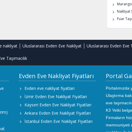
Marangoz
Nakliyat 
Fuar Taşı
e nakliyat
Uluslararası Evden Eve Nakliyat
Uluslararası Evden Eve 
ve Taşımacılık
Evden Eve Nakliyat Fiyatları
Portal Ga
ve
Evden eve nakliyat fiyatları
Portalımızda 
Ulaştırma bak
İzmir Evden Eve Nakliyat Fiyatları
eve taşımacıl
Kayseri Evden Eve Nakliyat Fiyatları
K3 Yetki belge
rim)
Ankara Evden Eve Nakliyat Fiyatları
Firmaların hiz
İstanbul Evden Eve Nakliyat Fiyatları
memnuniyeti an
yat