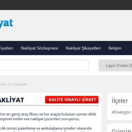
iyatları
Nakliyat Sözleşmesi
Nakliyat Şikayetleri
İletişim
vden Eve Nakliyat
İlçeler
Alt kategor
Günün 