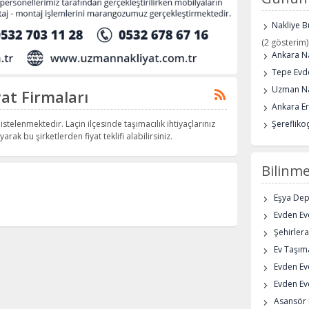
Nakliye B
(2 gösterim)
Ankara Na
Tepe Evde
Uzman Na
at Firmaları
Ankara E
istelenmektedir. Laçin ilçesinde taşımacılık ihtiyaçlarınız
Şerefliko
arak bu şirketlerden fiyat teklifi alabilirsiniz.
Bilinme
Eşya De
Evden Eve
Şehirlera
Ev Taşıma
Evden Ev
Evden Eve
Asansör K