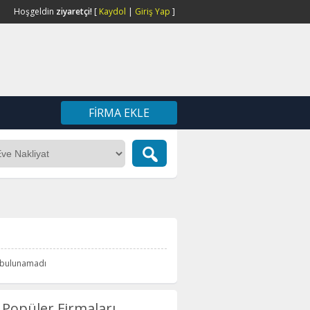
Hoşgeldin
ziyaretçi!
[
Kaydol
|
Giriş Yap
]
FIRMA EKLE
i bulunamadı
Popüler Firmaları