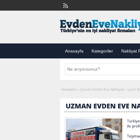
Anasayfa
Kategoriler
Nakliyat F
Anasayfa
»
Çorum Evden Eve Nakliyat
»
Laçin E