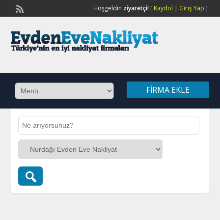
Hoşgeldin
ziyaretçi!
[
Kaydol
|
Giriş Yap
]
FIRMA EKLE