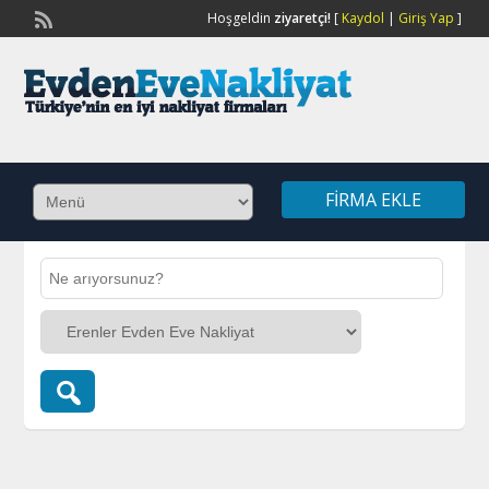
Hoşgeldin
ziyaretçi!
[
Kaydol
|
Giriş Yap
]
FIRMA EKLE