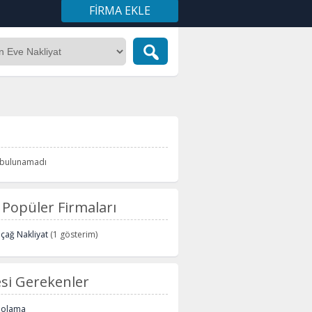
FIRMA EKLE
i bulunamadı
Popüler Firmaları
içağ Nakliyat
(1 gösterim)
si Gerekenler
polama