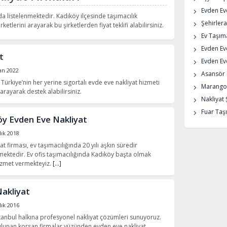
Evden Eve
da listelenmektedir. Kadıköy ilçesinde taşımacılık
Şehirlera
rketlerini arayarak bu şirketlerden fiyat teklifi alabilirsiniz.
Ev Taşıma
Evden Ev
t
Evden Eve
an 2022
Asansör K
Türkiye’nin her yerine sigortalı evde eve nakliyat hizmeti
Marangoz
rayarak destek alabilirsiniz.
Nakliyat 
Fuar Taşı
öy Evden Eve Nakliyat
lık 2018
 firması, ev taşımacılığında 20 yılı aşkın süredir
mektedir. Ev ofis taşımacılığında Kadıköy başta olmak
izmet vermekteyiz.
[…]
Nakliyat
lık 2016
stanbul halkına profesyonel nakliyat çözümleri sunuyoruz.
ulunan korsan firmalar yüzünden evden eve nakliyat