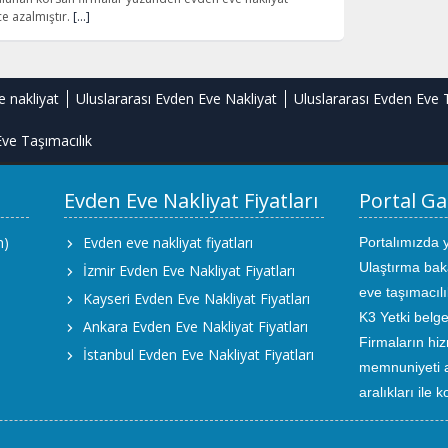
e azalmıştır.
[…]
e nakliyat
Uluslararası Evden Eve Nakliyat
Uluslararası Evden Eve 
ve Taşımacılık
Evden Eve Nakliyat Fiyatları
Portal Ga
m)
Evden eve nakliyat fiyatları
Portalımızda 
Ulaştırma bak
İzmir Evden Eve Nakliyat Fiyatları
eve taşımacıl
Kayseri Evden Eve Nakliyat Fiyatları
K3 Yetki belge
Ankara Evden Eve Nakliyat Fiyatları
Firmaların hiz
İstanbul Evden Eve Nakliyat Fiyatları
memnuniyeti an
aralıkları ile 