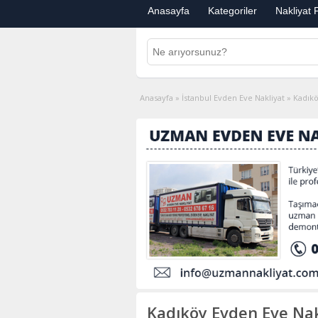
Anasayfa
Kategoriler
Nakliyat F
Anasayfa
»
İstanbul Evden Eve Nakliyat
»
Kadıkö
Kadıköy Evden Eve Nak