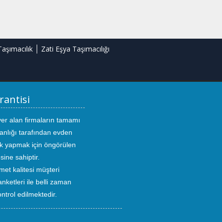
Taşımacılık
Zati Eşya Taşımacılığı
rantisi
yer alan firmaların tamamı
anlığı tarafından evden
ık yapmak için öngörülen
sine sahiptir.
met kalitesi müşteri
ketleri ile belli zaman
kontrol edilmektedir.