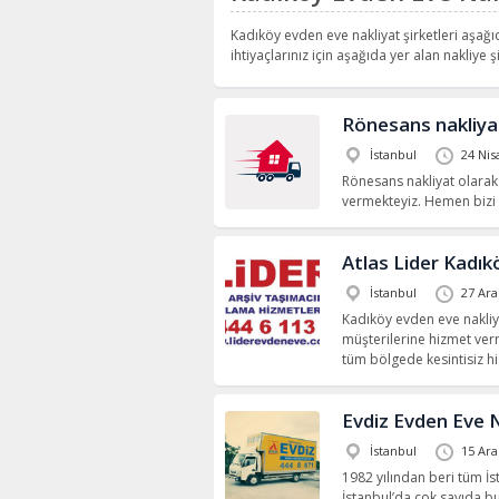
Kadıköy evden eve nakliyat şirketleri aşağı
ihtiyaçlarınız için aşağıda yer alan nakliye şi
Rönesans nakliya
İstanbul
24 Nis
Rönesans nakliyat olarak 
vermekteyiz. Hemen bizi a
Atlas Lider Kadık
İstanbul
27 Ara
Kadıköy evden eve nakliyat
müşterilerine hizmet ver
tüm bölgede kesintisiz h
Evdiz Evden Eve 
İstanbul
15 Ara
1982 yılından beri tüm İ
İstanbul’da çok sayıda b