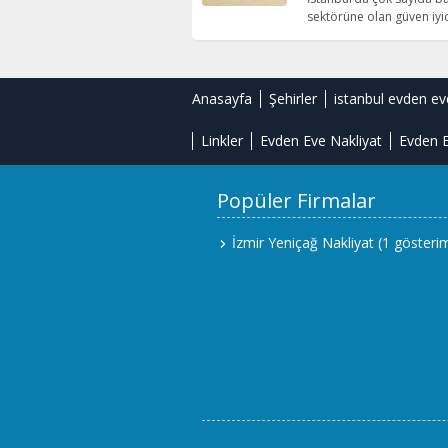
sektörüne olan güven iyic
Anasayfa
Şehirler
istanbul evden ev
Linkler
Evden Eve Nakliyat
Evden E
Popüler Firmalar
İzmir Yeniçağ Nakliyat
(1 gösteri