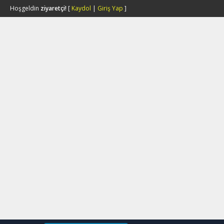
Hoşgeldin
ziyaretçi!
[
Kaydol
|
Giriş Yap
]