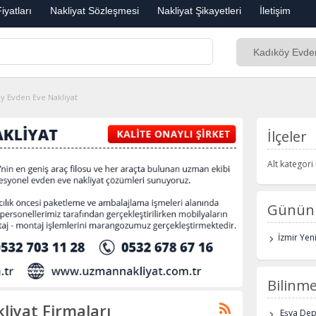
iyatları
Nakliyat Sözleşmesi
Nakliyat Şikayetleri
İletişim
y Evden Eve Nakliyat
İlçeler
Alt kategor
Günün 
İzmir Yen
Bilinme
liyat Firmaları
Eşya De