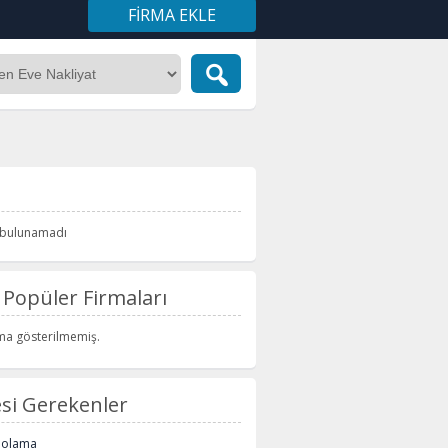
FIRMA EKLE
i bulunamadı
Popüler Firmaları
rma gösterilmemiş.
si Gerekenler
polama