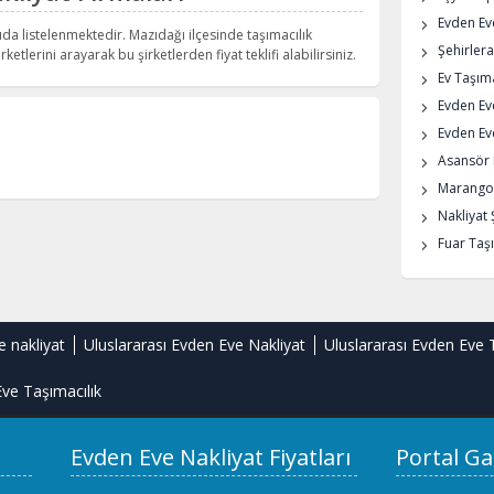
Evden Eve
ıda listelenmektedir. Mazıdağı ilçesinde taşımacılık
Şehirlera
rketlerini arayarak bu şirketlerden fiyat teklifi alabilirsiniz.
Ev Taşıma
Evden Ev
Evden Eve
Asansör K
Marangoz
Nakliyat 
Fuar Taşı
e nakliyat
Uluslararası Evden Eve Nakliyat
Uluslararası Evden Eve 
ve Taşımacılık
Evden Eve Nakliyat Fiyatları
Portal Ga