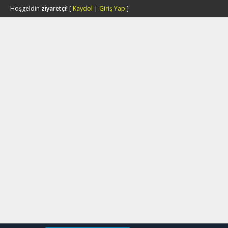
Hoşgeldin
ziyaretçi!
[
Kaydol
|
Giriş Yap
]