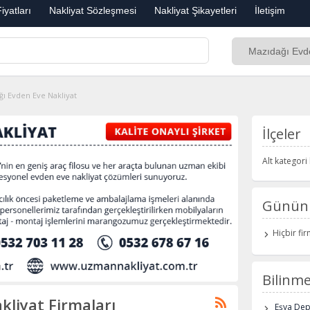
iyatları
Nakliyat Sözleşmesi
Nakliyat Şikayetleri
İletişim
ı Evden Eve Nakliyat
İlçeler
Alt kategor
Günün 
Hiçbir fi
Bilinme
kliyat Firmaları
Eşya De