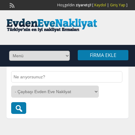
Hoşgeldin
ziyaretçi!
[
Kaydol
|
Giriş Yap
]
FIRMA EKLE