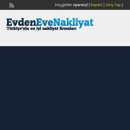
Hoşgeldin
ziyaretçi!
[
Kaydol
|
Giriş Yap
]