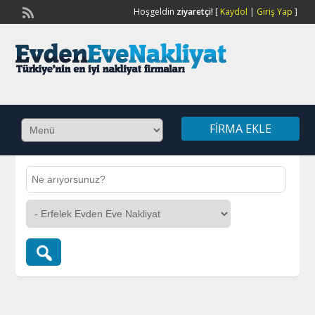
Hoşgeldin
ziyaretçi!
[
Kaydol
|
Giriş Yap
]
FIRMA EKLE