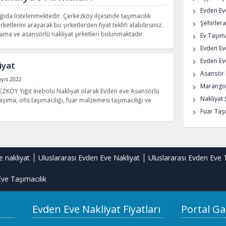
Evden Eve
ğıda listelenmektedir. Çerkezköy ilçesinde taşımacılık
Şehirlera
rketlerini arayarak bu şirketlerden fiyat teklifi alabilirsiniz.
ma ve asansörlü nakliyat şirketleri bulunmaktadır.
Ev Taşıma
Evden Ev
Evden Eve
iyat
Asansör K
yıs 2022
Marangoz
ZKÖY Yiğit İnebolu Nakliyat olarak Evden eve Asansörlü
Nakliyat 
aşıma, ofis taşımacılığı, fuar malzemesi taşımacılığı ve
Fuar Taşı
e nakliyat
Uluslararası Evden Eve Nakliyat
Uluslararası Evden Eve 
ve Taşımacılık
Evden Eve Nakliyat Fiyatları
Portal Ga