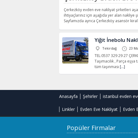
Çerkezköy evden eve nakliyat şirketleri aşa
ihtiyaçlarınız için aşağıda yer alan nakliye şi
Sayfamızda ayrıca Çerkezköy asansör kirala
Yiğit İnebolu Nakl
Tekirdağ
23 Ma
TEL:0537 329 29 27 ÇERKE
Taşımacılık , Parça eşya t
tüm taşınması
[…]
Anasayfa
Şehirler
istanbul evden ev
Linkler
Evden Eve Nakliyat
Evden E
Popüler Firmalar