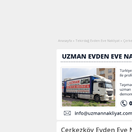
Anasayfa
»
Tekirdağ Evden Eve Nakliyat
»
Çerke
Çerkezköy Evden Eve N