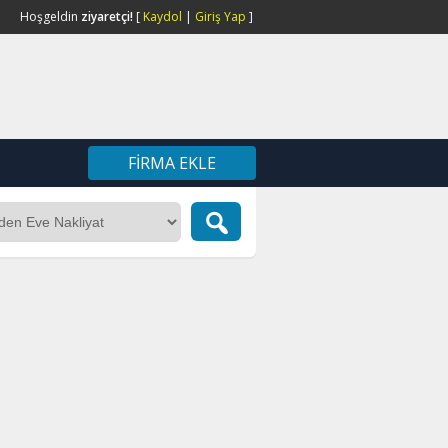
Hoşgeldin
ziyaretçi!
[
Kaydol
|
Giriş Yap
]
FIRMA EKLE