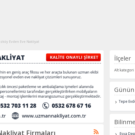
zköy Evden Eve Nakliyat
İlçeler
Alt kategor
Günün 
Tepe Evde
Bilinme
akliyat Firmaları
Eşya De