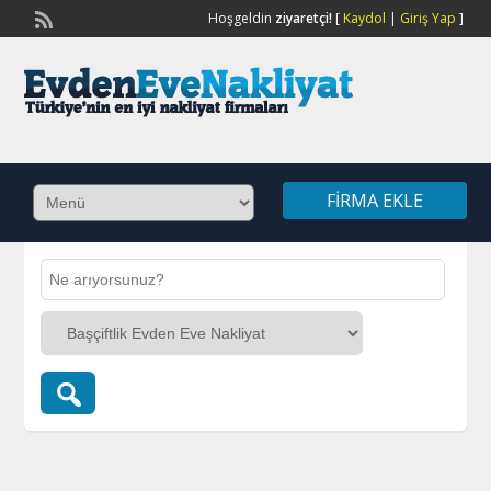
Hoşgeldin
ziyaretçi!
[
Kaydol
|
Giriş Yap
]
FIRMA EKLE