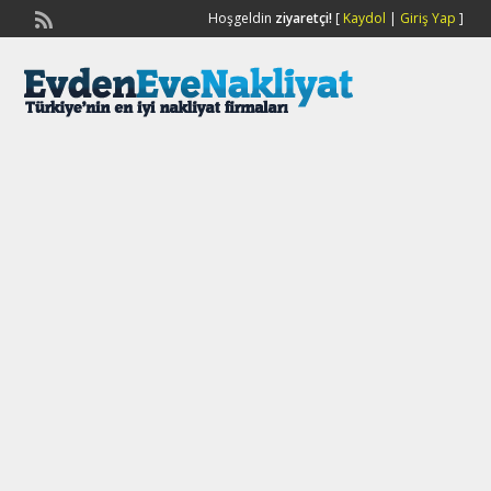
Hoşgeldin
ziyaretçi!
[
Kaydol
|
Giriş Yap
]