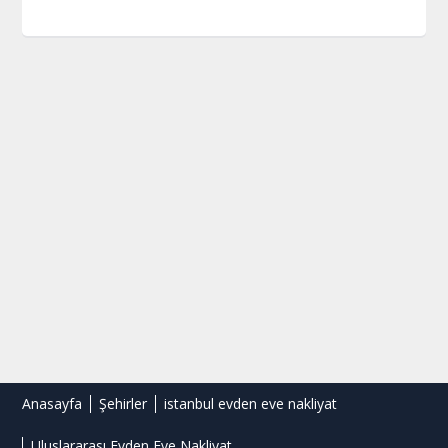
Anasayfa
Şehirler
istanbul evden eve nakliyat
Uluslararası Evden Eve Nakliyat