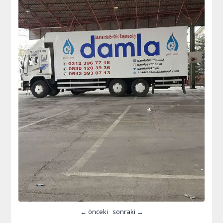
← önceki
sonraki →