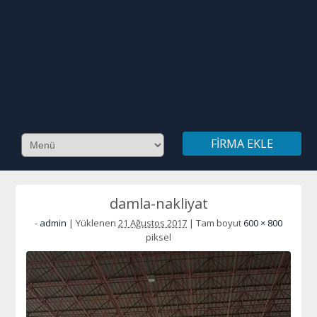
FIRMA EKLE
damla-nakliyat
-
admin
|
Yüklenen
21 Ağustos 2017
|
Tam boyut
600 × 800
piksel