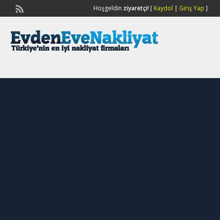
Hoşgeldin
ziyaretçi!
[
Kaydol
|
Giriş Yap
]