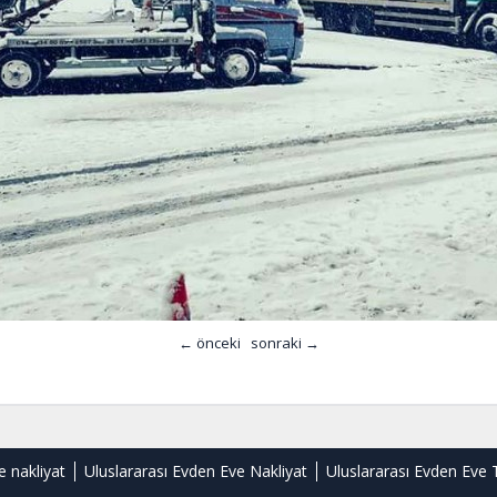
← önceki
sonraki →
e nakliyat
Uluslararası Evden Eve Nakliyat
Uluslararası Evden Eve 