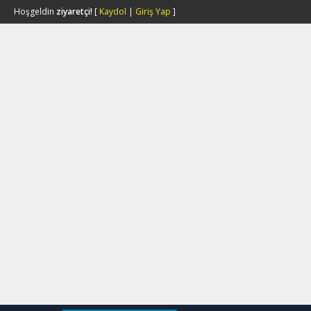
Hoşgeldin
ziyaretçi!
[
Kaydol
|
Giriş Yap
]