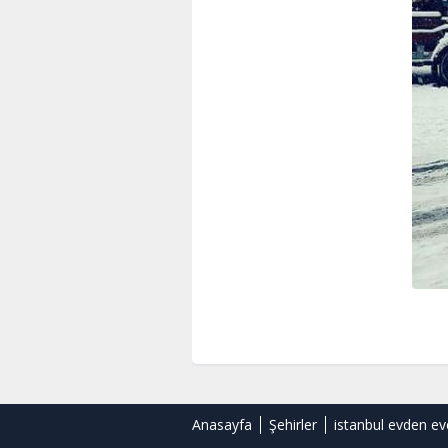
Anasayfa
Şehirler
istanbul evden ev