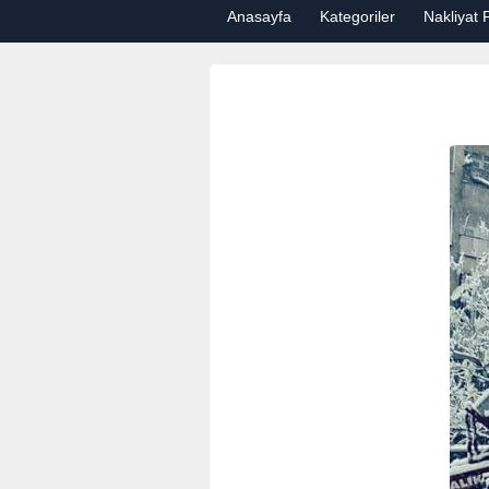
Anasayfa
Kategoriler
Nakliyat F