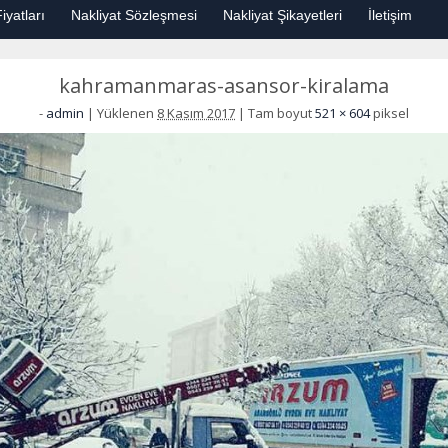
iyatları
Nakliyat Sözleşmesi
Nakliyat Şikayetleri
İletişim
kahramanmaras-asansor-kiralama
-
admin
|
Yüklenen
8 Kasım 2017
|
Tam boyut
521 × 604
piksel