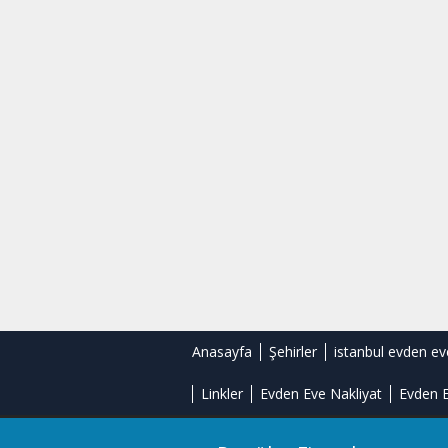
Anasayfa
Şehirler
istanbul evden ev
Linkler
Evden Eve Nakliyat
Evden E