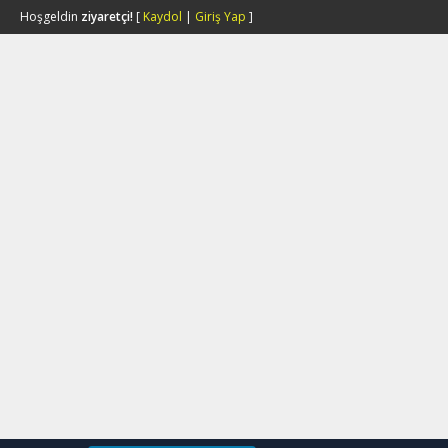
Hoşgeldin
ziyaretçi!
[
Kaydol
|
Giriş Yap
]