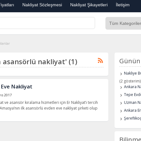
iyatları
Nakliyat Sözleşmesi
Nakliyat Şikayetleri
İletişim
ilanlar
a asansörlü nakliyat' (1)
Günün 
Nakliye B
(2 gösterim)
Eve Nakliyat
Ankara Na
Tepe Evde
ıs 2017
 ve asansör kiralama hizmetleri için Er Nakliyat’ı tercih
Uzman Na
, Amasya’nın ilk asansörlü evden eve nakliyat şirketi olup
Ankara E
Şerefliko
Bilinme