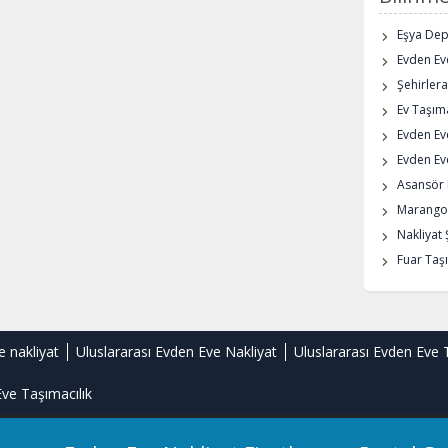
Eşya De
Evden Eve
Şehirlera
Ev Taşıma
Evden Ev
Evden Eve
Asansör K
Marangoz
Nakliyat 
Fuar Taşı
e nakliyat
Uluslararası Evden Eve Nakliyat
Uluslararası Evden Eve 
ve Taşımacılık