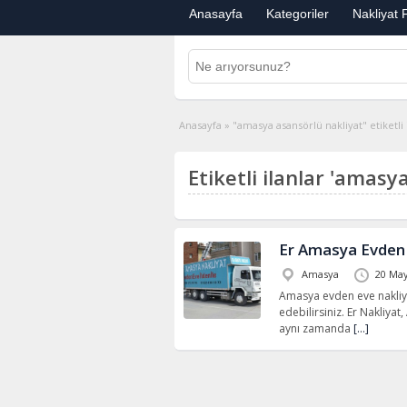
Anasayfa
Kategoriler
Nakliyat F
Anasayfa
»
"amasya asansörlü nakliyat" etiketli 
Etiketli ilanlar 'amasy
Er Amasya Evden 
Amasya
20 May
Amasya evden eve nakliyat
edebilirsiniz. Er Nakliyat
aynı zamanda
[…]