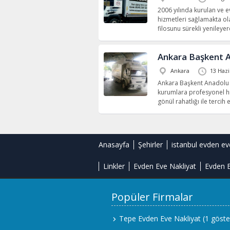
2006 yılında kurulan ve e
hizmetleri sağlamakta ola
filosunu sürekli yenileye
Ankara Başkent A
Ankara
13 Hazi
Ankara Başkent Anadolu e
kurumlara profesyonel hiz
gönül rahatlığı ile tercih
Anasayfa
Şehirler
istanbul evden ev
Linkler
Evden Eve Nakliyat
Evden E
Popüler Firmalar
Tepe Evden Eve Nakliyat
(1 göste