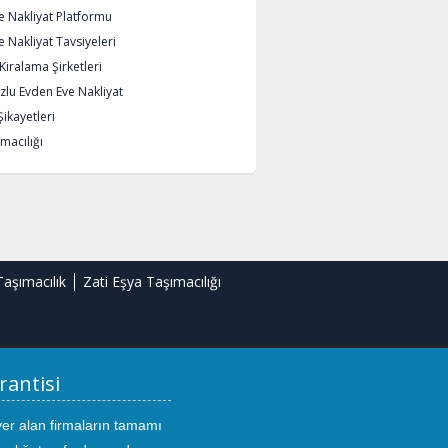
e Nakliyat Platformu
 Nakliyat Tavsiyeleri
iralama Şirketleri
lu Evden Eve Nakliyat
Şikayetleri
macılığı
Taşımacılık
Zati Eşya Taşımacılığı
rantisi
yer alan firmaların tamamı