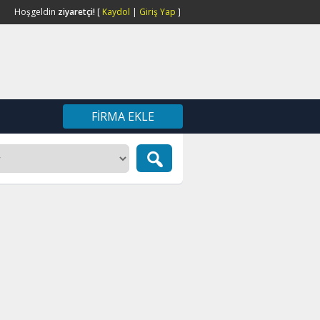
Hoşgeldin
ziyaretçi!
[
Kaydol
|
Giriş Yap
]
FIRMA EKLE