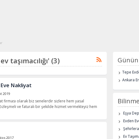
ar
ev taşımacılığı' (3)
Günün 
Tepe Evde
Ankara E
 Eve Nakliyat
t 2019
Bilinme
t firması olarak biz senelerdir sizlere hem yasal
zleşmeli ve faturalı bir şekilde hizmet vermekteyiz hem
Eşya De
Evden Eve
Şehirlera
Ev Taşıma
tos 2017