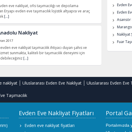
Evden Ev
vden eve nakliyat, ofis taşımacılığı ve depolama
n Eryapı evden eve taşımacılık lojistik altyapısı ve araç
Evden Eve
rek
[…]
Asansör K
Marangoz
nadolu Nakliyat
Nakliyat 
ran 2017
Fuar Taşı
vden eve nakliyat taşımacılık ihtiyacı duyan şahıs ve
met sunmakta, kaliteli bir taşımacılık deneyimi için
 edebileceğiniz
[…]
e nakliyat
Uluslararası Evden Eve Nakliyat
Uluslararası Evden Eve 
ve Taşımacılık
Evden Eve Nakliyat Fiyatları
Portal Ga
rim)
Evden eve nakliyat fiyatları
Portalımızda 