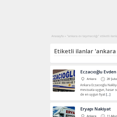
Anasayfa
»
"ankara ev taşımacılığı" etiketli ilanl
Etiketli ilanlar 'ankara 
Eczacıoğlu Evden
Ankara
28 Şuba
Ankara Eczacıoğlu Nakliya
mevzuata uygun, hasar sö
de en uygun fiyat
[…]
Eryapı Nakiyat
Ankara
11 Ağus