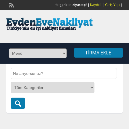
Hoşgeldin
ziyaretçi!
[
Kaydol
|
Giriş Yap
]
FIRMA EKLE