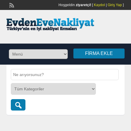
Hoşgeldin
ziyaretçi!
[
Kaydol
|
Giriş Yap
]
FIRMA EKLE