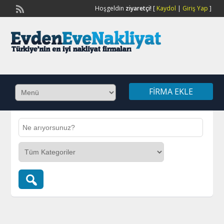
Hoşgeldin
ziyaretçi!
[
Kaydol
|
Giriş Yap
]
FIRMA EKLE