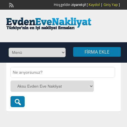
Hoşgeldin
ziyaretçi!
[
Kaydol
|
Giriş Yap
]
FIRMA EKLE