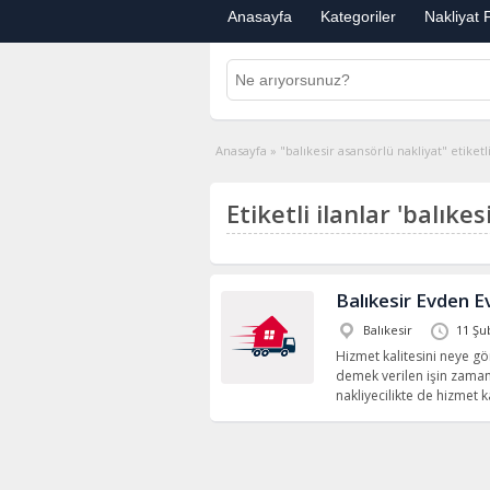
Anasayfa
Kategoriler
Nakliyat F
Anasayfa
»
"balıkesir asansörlü nakliyat" etiketli
Etiketli ilanlar 'balıke
Balıkesir Evden E
Balıkesir
11 Şu
Hizmet kalitesini neye gö
demek verilen işin zaman
nakliyecilikte de hizmet k