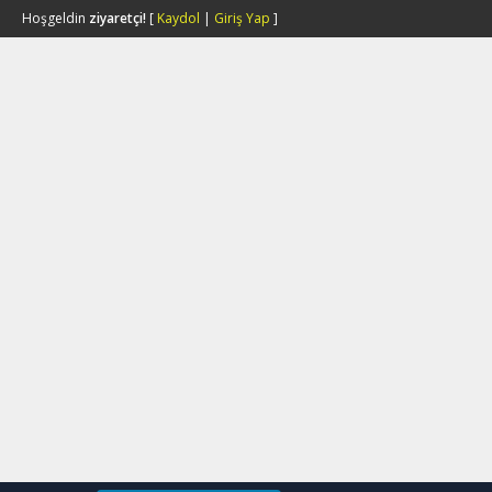
Hoşgeldin
ziyaretçi!
[
Kaydol
|
Giriş Yap
]