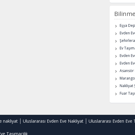
Bilinme
Eşya De
Evden Eve
Şehirlera
Ev Taşıma
Evden Ev
Evden Eve
Asansör K
Marangoz
Nakliyat 
Fuar Taşı
e nakliyat
Uluslararası Evden Eve Nakliyat
Uluslararası Evden Eve 
ve Taşımacılık