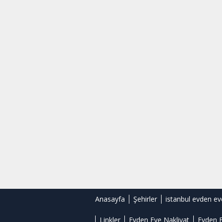
Anasayfa
Şehirler
istanbul evden ev
Linkler
Evden Eve Nakliyat
Evden E