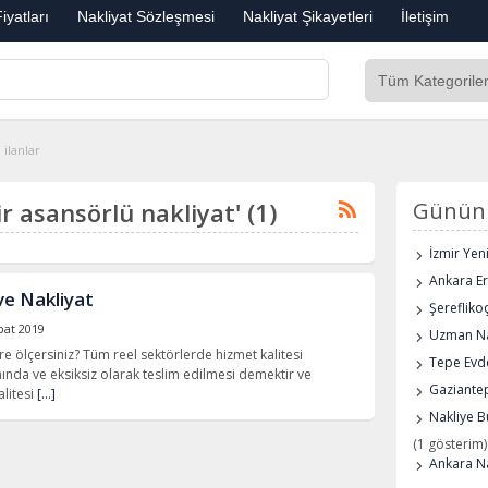
iyatları
Nakliyat Sözleşmesi
Nakliyat Şikayetleri
İletişim
 ilanlar
sir asansörlü nakliyat' (1)
Günün 
İzmir Yen
Ankara E
ve Nakliyat
Şerefliko
bat 2019
Uzman Na
re ölçersiniz? Tüm reel sektörlerde hizmet kalitesi
Tepe Evde
ında ve eksiksiz olarak teslim edilmesi demektir ve
Gaziantep
alitesi
[…]
Nakliye B
(1 gösterim)
Ankara Na