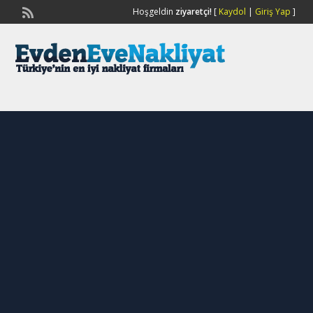
Hoşgeldin
ziyaretçi!
[
Kaydol
|
Giriş Yap
]