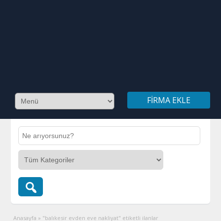
FIRMA EKLE
Anasayfa
»
"balıkesir evden eve nakliyat" etiketli ilanlar