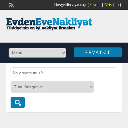
Hoşgeldin
ziyaretçi!
[
Kaydol
|
Giriş Yap
]
FIRMA EKLE