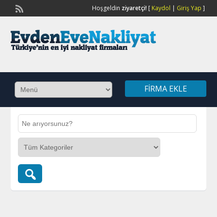
Hoşgeldin
ziyaretçi!
[
Kaydol
|
Giriş Yap
]
FIRMA EKLE