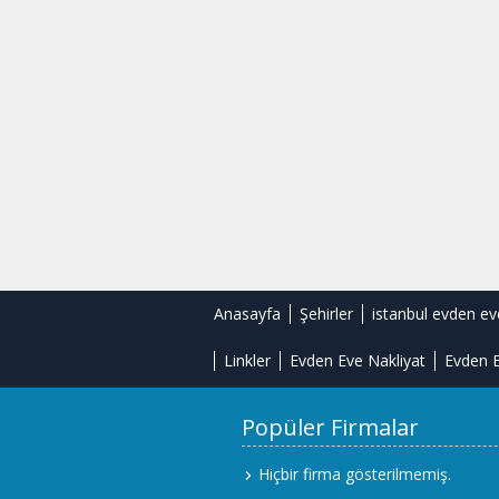
Anasayfa
Şehirler
istanbul evden ev
Linkler
Evden Eve Nakliyat
Evden E
Popüler Firmalar
Hiçbir firma gösterilmemiş.