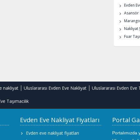
Evden Eve
Asansör K
Marangoz
Nakliyat 
Fuar Taşı
e nakliyat
Uluslararası Evden Eve Nakliyat
Uluslararası Evden Eve 
ve Taşımacılık
Evden Eve Nakliyat Fiyatları
Portal Ga
Evden eve nakliyat fiyatları
Portalımızda 