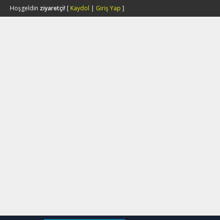
Hoşgeldin
ziyaretçi!
[
Kaydol
|
Giriş Yap
]