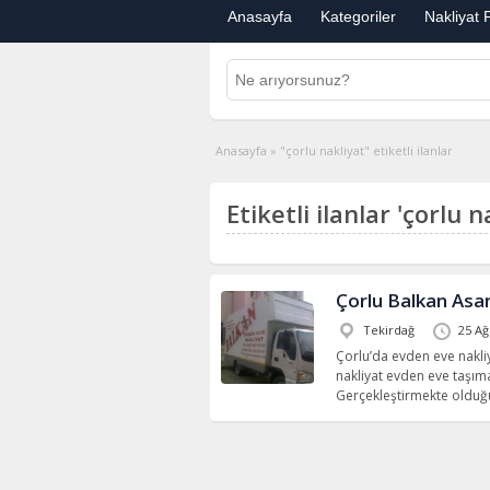
Anasayfa
Kategoriler
Nakliyat F
Anasayfa
»
"çorlu nakliyat" etiketli ilanlar
Etiketli ilanlar 'çorlu n
Çorlu Balkan Asa
Tekirdağ
25 Ağ
Çorlu’da evden eve nakliya
nakliyat evden eve taşımac
Gerçekleştirmekte olduğ