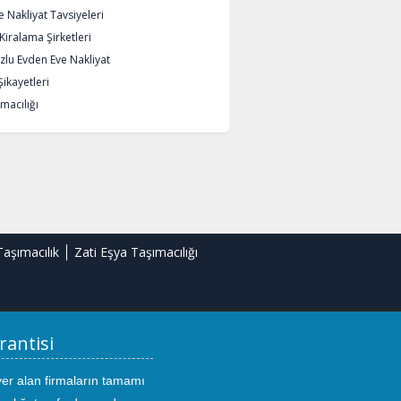
 Nakliyat Tavsiyeleri
iralama Şirketleri
lu Evden Eve Nakliyat
Şikayetleri
macılığı
Taşımacılık
Zati Eşya Taşımacılığı
rantisi
yer alan firmaların tamamı