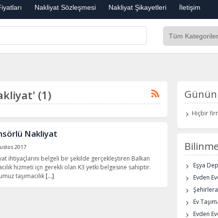
iyatları
Nakliyat Sözleşmesi
Nakliyat Şikayetleri
İletişim
akliyat' (1)
Günün 
Hiçbir fi
nsörlü Nakliyat
Bilinme
ustos 2017
t ihtiyaçlarını belgeli bir şekilde gerçekleştiren Balkan
Eşya De
ılık hizmeti içn gerekli olan K3 yetki belgesine sahiptir.
umuz taşımacılık
[…]
Evden Eve
Şehirlera
Ev Taşıma
Evden Ev