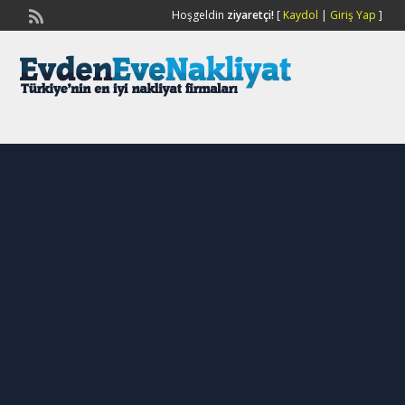
Hoşgeldin
ziyaretçi!
[
Kaydol
|
Giriş Yap
]