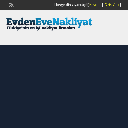
Hoşgeldin
ziyaretçi!
[
Kaydol
|
Giriş Yap
]