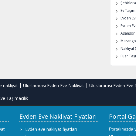
Şehirlera
Ev Taşıma
Evden Ev
Evden Eve
Asansör K
Marangoz
Nakliyat 
Fuar Taşı
e nakliyat
Uluslararası Evden Eve Nakliyat
Uluslararası Evden Eve 
ve Taşımacılık
Evden Eve Nakliyat Fiyatları
Portal Ga
yat
Evden eve nakliyat fiyatları
Portalımızda 