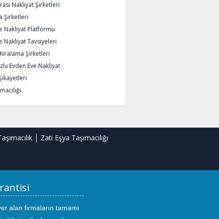
rası Nakliyat Şirketleri
 Şirketleri
e Nakliyat Platformu
 Nakliyat Tavsiyeleri
iralama Şirketleri
lu Evden Eve Nakliyat
Şikayetleri
macılığı
Taşımacılık
Zati Eşya Taşımacılığı
rantisi
yer alan firmaların tamamı