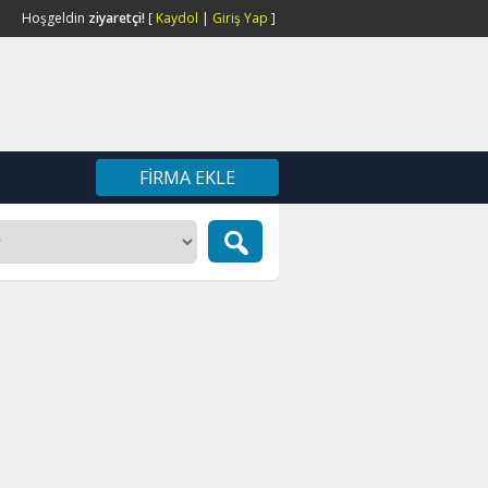
Hoşgeldin
ziyaretçi!
[
Kaydol
|
Giriş Yap
]
FIRMA EKLE