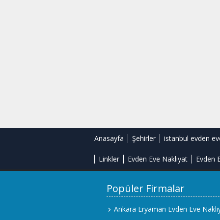
Anasayfa
Şehirler
istanbul evden ev
Linkler
Evden Eve Nakliyat
Evden E
Popüler Firmalar
Ankara Eryaman Evden Eve Nakli