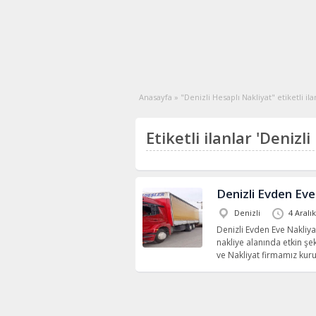
Anasayfa
»
"Denizli Hesaplı Nakliyat" etiketli ila
Etiketli ilanlar 'Denizli
Denizli Evden Eve
Denizli
4 Aralı
Denizli Evden Eve Nakliy
nakliye alanında etkin şe
ve Nakliyat firmamız kur