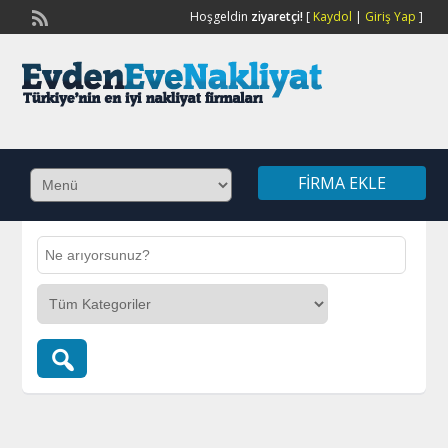
Hoşgeldin
ziyaretçi!
[
Kaydol
|
Giriş Yap
]
FIRMA EKLE