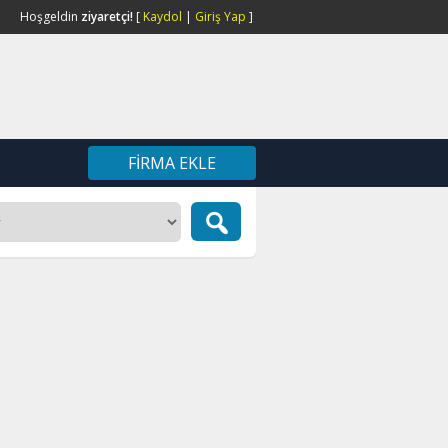
Hoşgeldin
ziyaretçi!
[
Kaydol
|
Giriş Yap
]
FIRMA EKLE