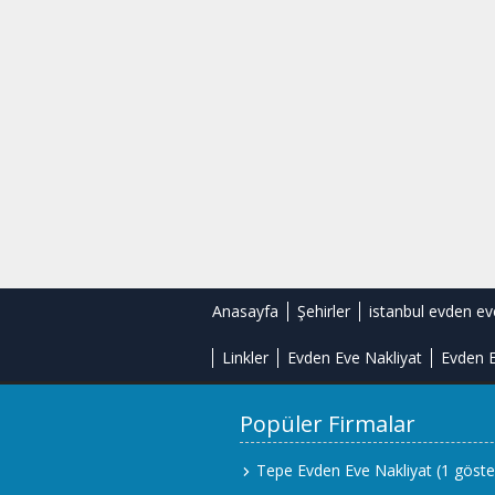
Anasayfa
Şehirler
istanbul evden ev
Linkler
Evden Eve Nakliyat
Evden E
Popüler Firmalar
Tepe Evden Eve Nakliyat
(1 göste