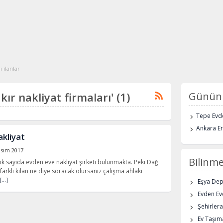
i ilanlar
akır nakliyat firmaları' (1)
Günün 
Tepe Evde
Ankara E
akliyat
asım 2017
Bilinme
k sayıda evden eve nakliyat şirketi bulunmakta. Peki Dağ
farklı kılan ne diye soracak olursanız çalışma ahlakı
[…]
Eşya De
Evden Eve
Şehirlera
Ev Taşıma