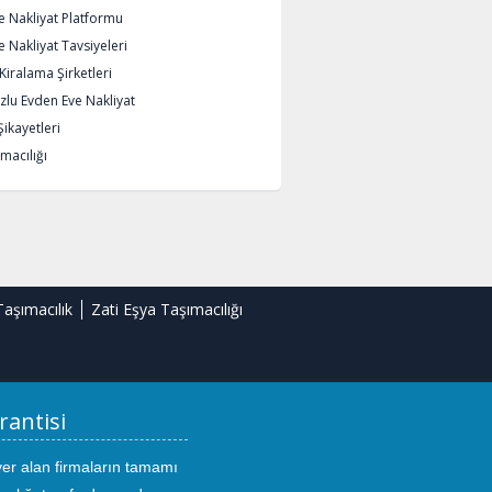
e Nakliyat Platformu
 Nakliyat Tavsiyeleri
iralama Şirketleri
lu Evden Eve Nakliyat
Şikayetleri
macılığı
Taşımacılık
Zati Eşya Taşımacılığı
rantisi
yer alan firmaların tamamı