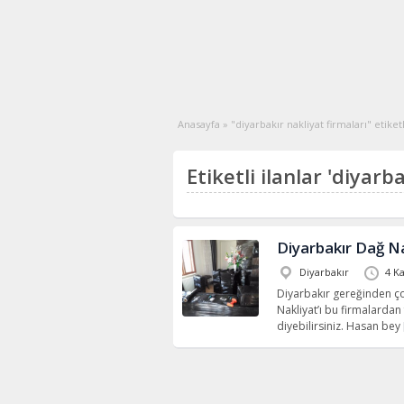
Anasayfa
»
"diyarbakır nakliyat firmaları" etiketl
Etiketli ilanlar 'diyarb
Diyarbakır Dağ N
Diyarbakır
4 K
Diyarbakır gereğinden ço
Nakliyat’ı bu firmalardan 
diyebilirsiniz. Hasan bey