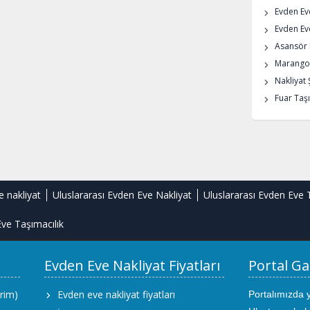
Evden Ev
Evden Eve
Asansör K
Marangoz
Nakliyat 
Fuar Taşı
e nakliyat
Uluslararası Evden Eve Nakliyat
Uluslararası Evden Eve 
ve Taşımacılık
Evden Eve Nakliyat Fiyatları
Portal Ga
rim)
Evden eve nakliyat fiyatları
Portalımızda 