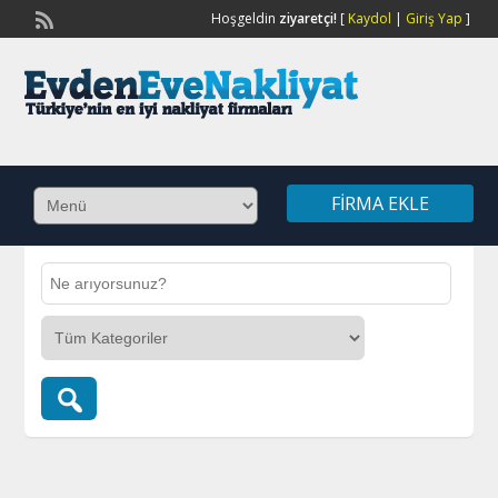
Hoşgeldin
ziyaretçi!
[
Kaydol
|
Giriş Yap
]
FIRMA EKLE