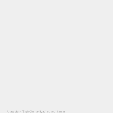
Anasayfa
»
"Ekşioğlu nakliyat" etiketli ilanlar