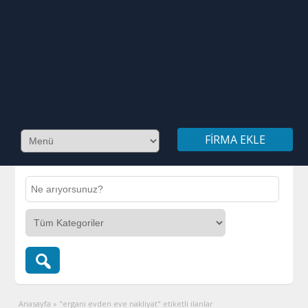
FIRMA EKLE
Anasayfa
»
"ergani evden eve nakliyat" etiketli ilanlar