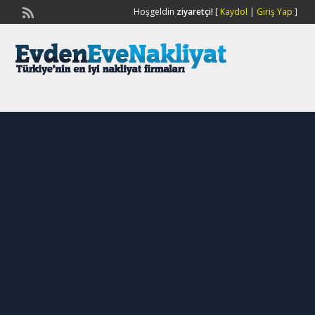
Hoşgeldin
ziyaretçi!
[
Kaydol
|
Giriş Yap
]