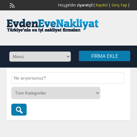
Hoşgeldin
ziyaretçi!
[
Kaydol
|
Giriş Yap
]
FIRMA EKLE