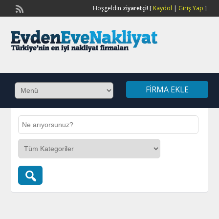
Hoşgeldin
ziyaretçi!
[
Kaydol
|
Giriş Yap
]
FIRMA EKLE