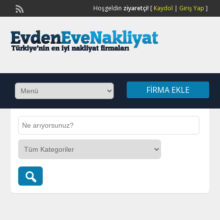
Hoşgeldin
ziyaretçi!
[
Kaydol
|
Giriş Yap
]
FIRMA EKLE