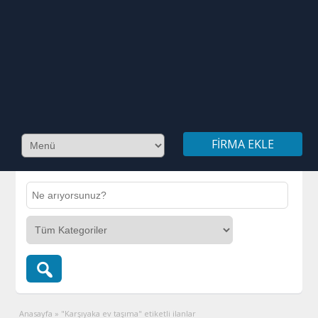
FIRMA EKLE
Anasayfa
»
"Karşıyaka ev taşıma" etiketli ilanlar