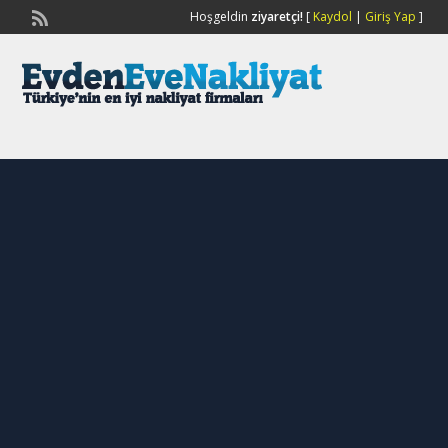
Hoşgeldin
ziyaretçi!
[
Kaydol
|
Giriş Yap
]