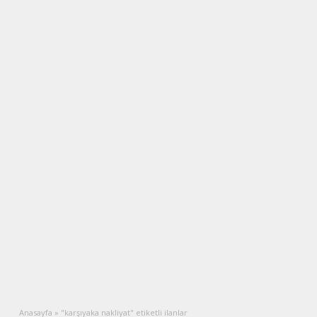
Anasayfa
»
"karşıyaka nakliyat" etiketli ilanlar