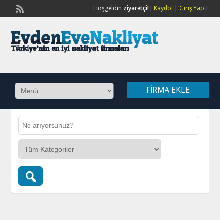
Hoşgeldin
ziyaretçi!
[
Kaydol
|
Giriş Yap
]
FIRMA EKLE