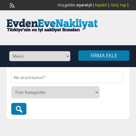
Hoşgeldin
ziyaretçi!
[
Kaydol
|
Giriş Yap
]
FIRMA EKLE