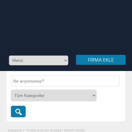
FIRMA EKLE
Anasayfa
»
"kiralık asansör antalya" etiketli ilanlar