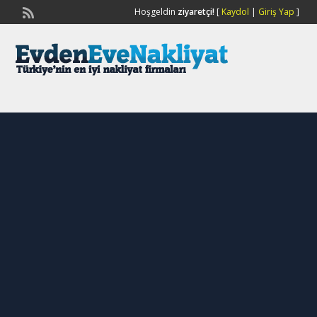
Hoşgeldin
ziyaretçi!
[
Kaydol
|
Giriş Yap
]