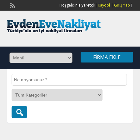
Hoşgeldin
ziyaretçi!
[
Kaydol
|
Giriş Yap
]
FIRMA EKLE