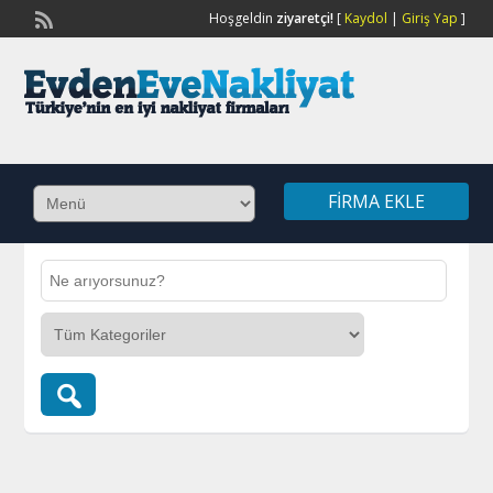
Hoşgeldin
ziyaretçi!
[
Kaydol
|
Giriş Yap
]
FIRMA EKLE