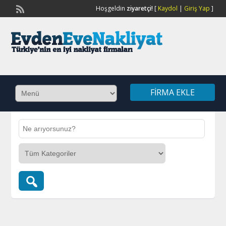
Hoşgeldin
ziyaretçi!
[
Kaydol
|
Giriş Yap
]
FIRMA EKLE