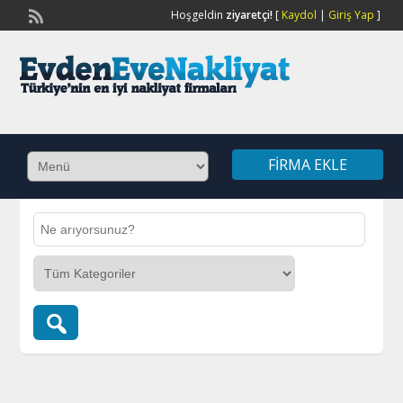
Hoşgeldin
ziyaretçi!
[
Kaydol
|
Giriş Yap
]
FIRMA EKLE