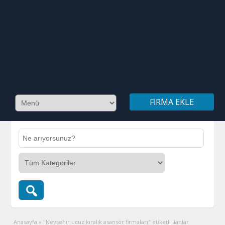
FIRMA EKLE
Anasayfa
»
"Nevşehir ucuz kiralık asansör firmaları" etiketli ilanlar