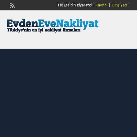
Hoşgeldin
ziyaretçi!
[
Kaydol
|
Giriş Yap
]