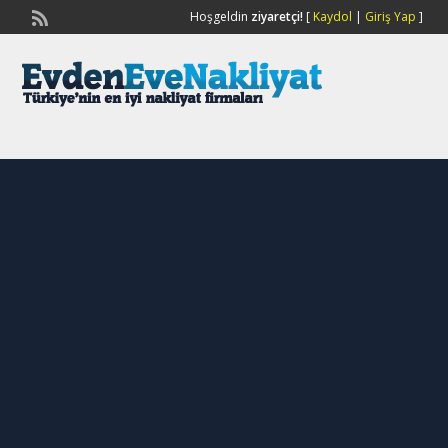
Hoşgeldin
ziyaretçi!
[
Kaydol
|
Giriş Yap
]