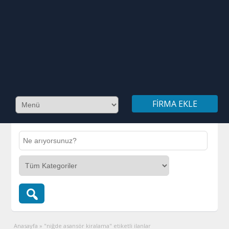
FIRMA EKLE
Anasayfa
»
"niğde asansör kiralama" etiketli ilanlar