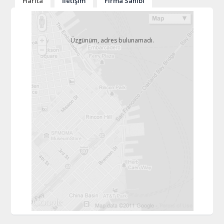
Harita
İletişim
Firma Sahibi
Üzgünüm, adres bulunamadı.