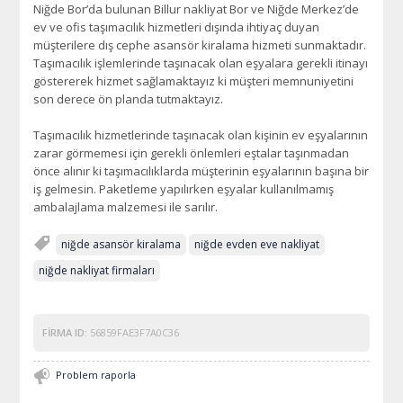
Niğde Bor’da bulunan Billur nakliyat Bor ve Niğde Merkez’de
ev ve ofis taşımacılık hizmetleri dışında ihtiyaç duyan
müşterilere dış cephe asansör kiralama hizmeti sunmaktadır.
Taşımacılık işlemlerinde taşınacak olan eşyalara gerekli itinayı
göstererek hizmet sağlamaktayız ki müşteri memnuniyetini
son derece ön planda tutmaktayız.
Taşımacılık hizmetlerinde taşınacak olan kişinin ev eşyalarının
zarar görmemesi için gerekli önlemleri eştalar taşınmadan
önce alınır ki taşımacılıklarda müşterinin eşyalarının başına bir
iş gelmesin. Paketleme yapılırken eşyalar kullanılmamış
ambalajlama malzemesi ile sarılır.
niğde asansör kiralama
niğde evden eve nakliyat
niğde nakliyat firmaları
FIRMA ID:
56859FAE3F7A0C36
Problem raporla