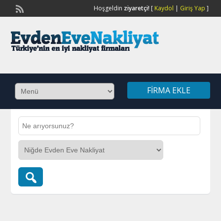
Hoşgeldin
ziyaretçi!
[
Kaydol
|
Giriş Yap
]
FIRMA EKLE