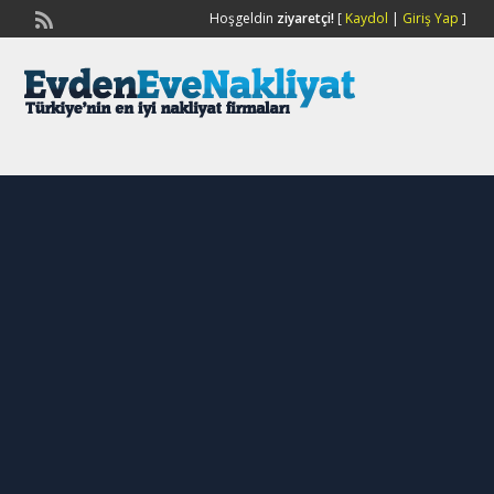
Hoşgeldin
ziyaretçi!
[
Kaydol
|
Giriş Yap
]