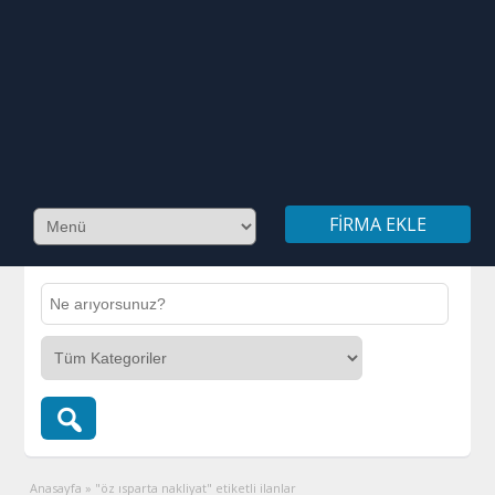
FIRMA EKLE
Anasayfa
»
"öz ısparta nakliyat" etiketli ilanlar