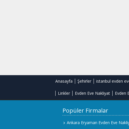
Anasayfa
Şehirler
istanbul evden ev
Linkler
Evden Eve Nakliyat
Evden E
Popüler Firmalar
Ankara Eryaman Evden Eve Nakli