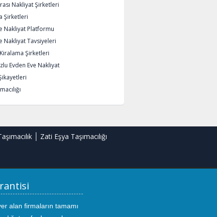
rası Nakliyat Şirketleri
 Şirketleri
e Nakliyat Platformu
 Nakliyat Tavsiyeleri
iralama Şirketleri
lu Evden Eve Nakliyat
Şikayetleri
macılığı
Taşımacılık
Zati Eşya Taşımacılığı
rantisi
yer alan firmaların tamamı