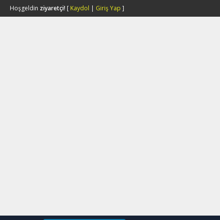
Hoşgeldin
ziyaretçi!
[
Kaydol
|
Giriş Yap
]