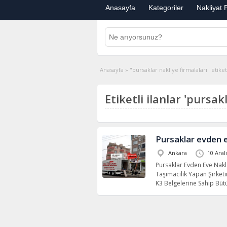
Anasayfa
Kategoriler
Nakliyat F
Anasayfa
»
"pursaklar nakliye firmalaları" etiketl
Etiketli ilanlar 'pursak
Pursaklar evden e
Ankara
10 Aral
Pursaklar Evden Eve Nakl
Taşımacılık Yapan Şirketi
K3 Belgelerine Sahip Bü