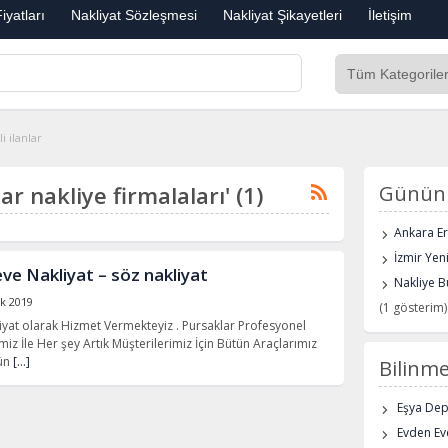
iyatları
Nakliyat Sözleşmesi
Nakliyat Şikayetleri
İletişim
i ilanlar
lar nakliye firmalaları' (1)
Günün 
Ankara E
İzmir Yen
ve Nakliyat – söz nakliyat
Nakliye B
ık 2019
(1 gösterim)
iyat olarak Hizmet Vermekteyiz . Pursaklar Profesyonel
miz İle Her şey Artık Müşterilerimiz İçin Bütün Araçlarımız
tün
[…]
Bilinme
Eşya De
Evden Eve