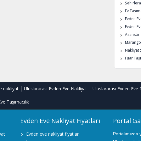
Şehirlera
Ev Taşıma
Evden Ev
Evden Eve
Asansör K
Marangoz
Nakliyat 
Fuar Taşı
e nakliyat
Uluslararası Evden Eve Nakliyat
Uluslararası Evden Eve 
ve Taşımacılık
Evden Eve Nakliyat Fiyatları
Portal Ga
yat
Evden eve nakliyat fiyatları
Portalımızda 