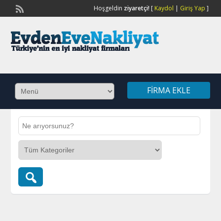
Hoşgeldin
ziyaretçi!
[
Kaydol
|
Giriş Yap
]
FIRMA EKLE